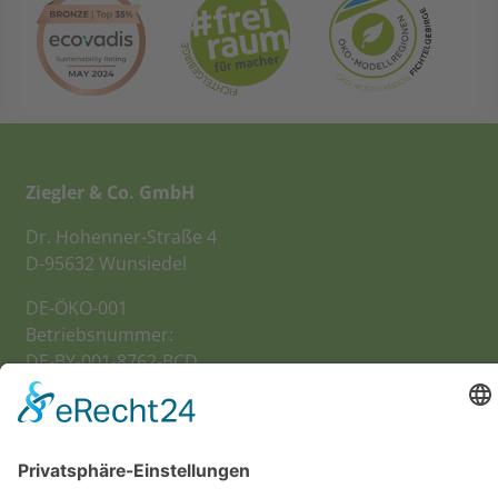
Ziegler & Co. GmbH
Dr. Hohenner-Straße 4
D-95632 Wunsiedel
DE-ÖKO-001
Betriebsnummer:
DE-BY-001-8762-BCD
Mehr erfahren:
Aktuelles
AGB
Stellenangebote
Datenschutz