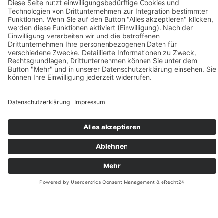
Bürozeiten
Impressum
Ladezeiten Lager
Kontakt
Lageradresse
Suche nach:
Social Media:
Newsletter abonnieren:
E-Mail*
Ich akzeptiere die
Datenschutzbestimmungen
*