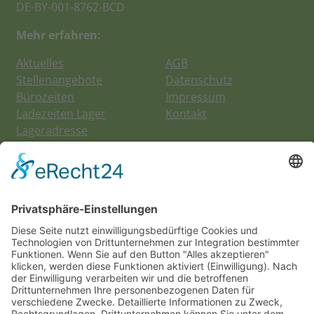
DE-BY-001-8762-BCD
Mehr erfahren:
Aktuelles
AGB
Stellenangebote
Datenschutz
Bürozeiten
Impressum
Ladezeiten Lager
Kontakt
Lageradresse
Suche nach:
Social Media:
Newsletter abonnieren:
E-Mail*