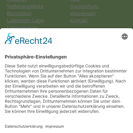
Stellenangebote
Datenschutz
Bürozeiten
Impressum
Ladezeiten Lager
Kontakt
Lageradresse
Suche nach:
Social Media:
Newsletter abonnieren:
E-Mail*
Ich akzeptiere die
Datenschutzbestimmungen
*